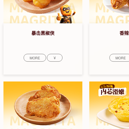
暴击黑椒侠
香辣
MORE
￥
MORE